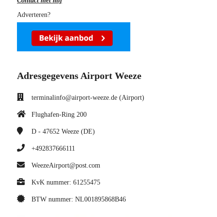
Contact met mij
Adverteren?
Adresgegevens Airport Weeze
terminalinfo@airport-weeze.de (Airport)
Flughafen-Ring 200
D - 47652
Weeze (DE)
+492837666111
WeezeAirport@post.com
KvK nummer: 61255475
BTW nummer: NL001895868B46