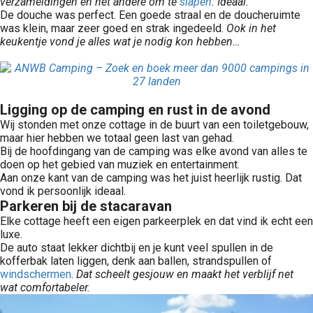
verzameldingen en het andere om te
slapen
. Ideaal.
De douche was perfect. Een goede straal en de doucheruimte
was klein, maar zeer goed en strak ingedeeld.
Ook in het
keukentje vond je alles wat je nodig kon hebben…
Ligging op de camping en rust in de avond
Wij stonden met onze cottage in de buurt van een toiletgebouw,
maar hier hebben we totaal geen last van gehad.
Bij de hoofdingang van de camping was elke avond van alles te
doen op het gebied van muziek en entertainment.
Aan onze kant van de camping was het juist heerlijk rustig. Dat
vond ik persoonlijk ideaal.
Parkeren bij de stacaravan
Elke cottage heeft een eigen parkeerplek en dat vind ik echt een
luxe.
De auto staat lekker dichtbij en je kunt veel spullen in de
kofferbak laten liggen, denk aan ballen, strandspullen of
windschermen
.
Dat scheelt gesjouw en maakt het verblijf net
wat comfortabeler.