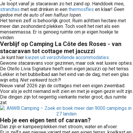
Je loopt vanaf je stacaravan zo het zand op. Handdoek mee,
strandtas
met wat drinken in een
thermosfles
en klaar!
Geen
gedoe met de auto of een halfuur lopen.
Het terrein zelf is behoorlijk groot. Ruim achttien hectare met
meer dan zeshonderd plekken. Toch voelt het niet als een
mensenmassa. Er is genoeg ruimte om je eigen hoekje te
vinden.
Verblijf op Camping La Côte des Roses - van
stacaravan tot cottage met jacuzzi
Je kunt hier
kiezen uit verschillende accommodaties
.
Gewone stacaravans voor gezinnen, maar ook wat luxere opties.
De Otello Livia Signature heeft een eigen jacuzzi op het terras.
Lekker in het bubbelbad aan het eind van de dag, met een glas
wijn erbij.
Niet verkeerd toch?!
Nieuw vanaf 2026 zijn de cottages met een eigen zwembad.
Voor als je echt niemand wilt zien en met je eigen gezin wilt zijn.
Die dingen zijn tot negentig vierkante meter groot, dus ruimte
zat.
Heb je een eigen tent of caravan?
Dan zijn er kampeerplekken met stroom, water en afvoer.
Er is zelfs een nieuwe variant met een eigen terras, koelkast en