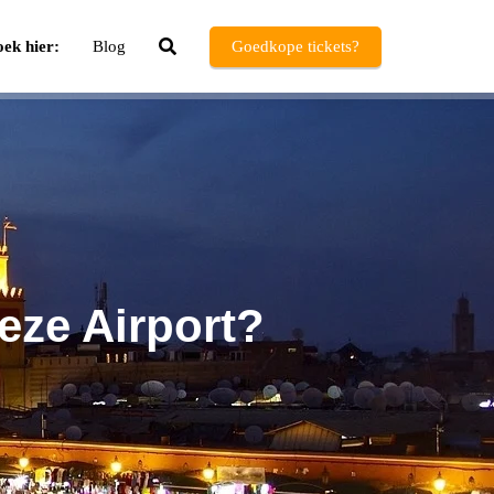
ek hier:
Blog
Goedkope tickets?
eze Airport?