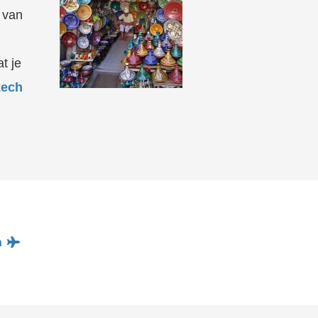
 van
t je
kech
n