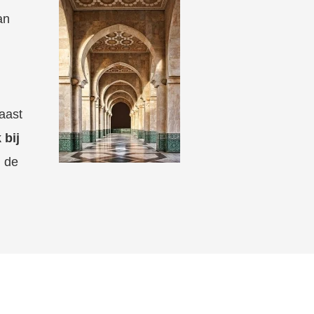
an
aast
 bij
n de