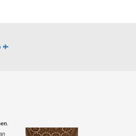
n
nen
.
van