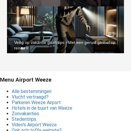
Veilig op vakantie gaan tips - Met een gerust gevoel op
reis🏡🌞
Menu Airport Weeze
Alle bestemmingen
Vlucht vertraagd?
Parkeren Weeze Airport
Hotels in de buurt van Weeze
Zonvakanties
Stedentrips
Video's Airport Weeze
Ook zo'n toffe website?