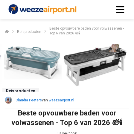
Beste opvouwbare baden voor volwassenen -
Reisproducten
Top 6 van 2026 🛀🕯️
Reisproducten
Claudia Peeters
van
weezeairport.nl
Beste opvouwbare baden voor
volwassenen - Top 6 van 2026 🛀🕯️