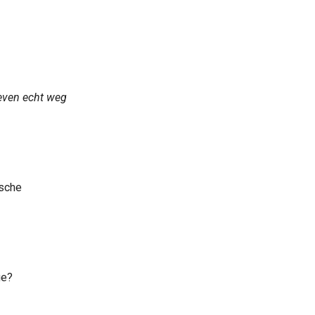
 even echt weg
ische
ge?