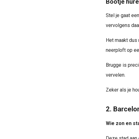
Bootje hure
Stel je gaat ee
vervolgens daar
Het maakt dus n
neerploft op ee
Brugge is preci
vervelen.
Zeker als je ho
2. Barcelo
Wie zon en sta
Deze stad aan 