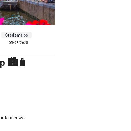
Stedentrips
05/08/2025
p 🏙️🧳
, iets nieuws