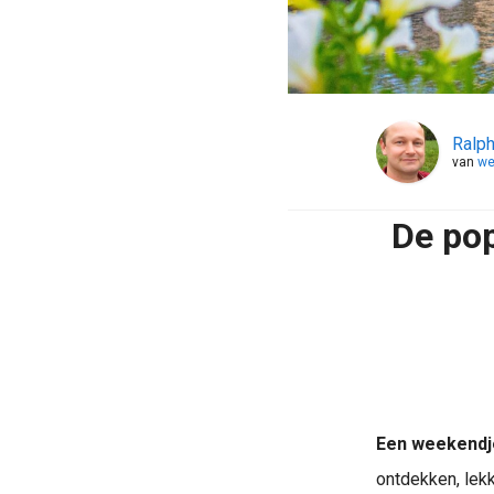
Ralph
van
we
De pop
Een weekendje
ontdekken, lekk