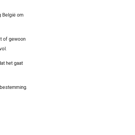
g België om
kt of gewoon
vol.
at het gaat
opbestemming.