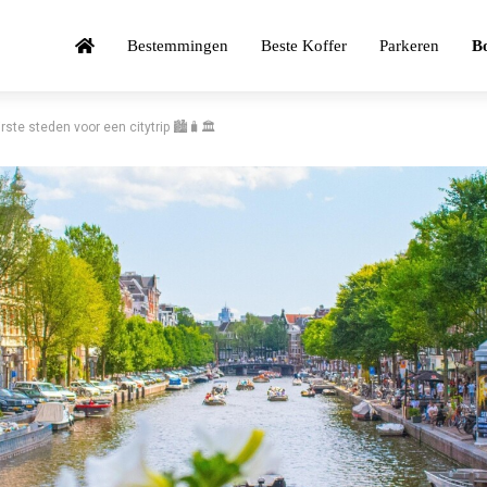
Bestemmingen
Beste Koffer
Parkeren
Bo
rste steden voor een citytrip 🏙️🧳🏛️