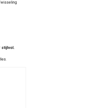
fwisseling
stijlvol.
les.