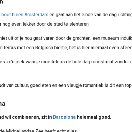
n
n
boot huren Amsterdam
en gaat aan het einde van de dag richtin
 nog even lekker door de stad te slenteren.
iet uit of je nou gaat varen door de grachten, een museum indui
n terras met een Belgisch biertje, het is hier allemaal even sfeer
es zo’n plek waar je moeiteloos de hele dag rondstruint zonder d
udt van cultuur, goed eten en een vleugje romantiek is dit een t
na
d wil combineren, zit in
Barcelona
helemaal goed.
de Middellandse Zee heeft echt alles.