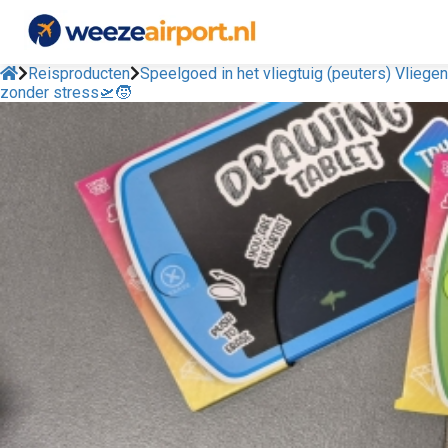
Reisproducten
Speelgoed in het vliegtuig (peuters) Vliegen
zonder stress🛫🧒