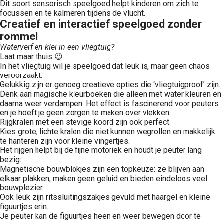
Dit soort sensorisch speelgoed helpt kinderen om zich te
focussen en te kalmeren tijdens de vlucht.
Creatief en interactief speelgoed zonder
rommel
Waterverf en klei in een vliegtuig?
Laat maar thuis 😉
In het vliegtuig wil je speelgoed dat leuk is, maar geen chaos
veroorzaakt.
Gelukkig zijn er genoeg creatieve opties die ‘vliegtuigproof’ zijn.
Denk aan magische kleurboeken die alleen met water kleuren en
daarna weer verdampen. Het effect is fascinerend voor peuters
en je hoeft je geen zorgen te maken over vlekken.
Rijgkralen met een stevige koord zijn ook perfect.
Kies grote, lichte kralen die niet kunnen wegrollen en makkelijk
te hanteren zijn voor kleine vingertjes.
Het rijgen helpt bij de fijne motoriek en houdt je peuter lang
bezig:
Magnetische bouwblokjes zijn een topkeuze: ze blijven aan
elkaar plakken, maken geen geluid en bieden eindeloos veel
bouwplezier.
Ook leuk zijn ritssluitingszakjes gevuld met haargel en kleine
figuurtjes erin.
Je peuter kan de figuurtjes heen en weer bewegen door te