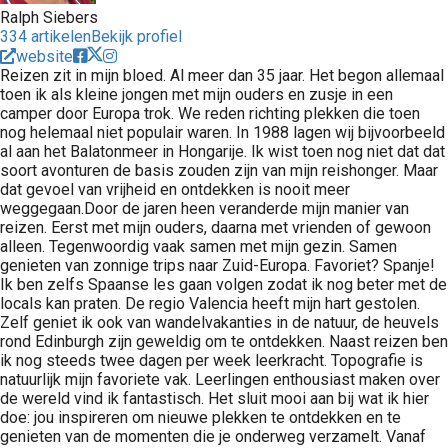
Ralph Siebers
334 artikelen
Bekijk profiel
website
Reizen zit in mijn bloed. Al meer dan 35 jaar. Het begon allemaal
toen ik als kleine jongen met mijn ouders en zusje in een
camper door Europa trok. We reden richting plekken die toen
nog helemaal niet populair waren. In 1988 lagen wij bijvoorbeeld
al aan het Balatonmeer in Hongarije. Ik wist toen nog niet dat dat
soort avonturen de basis zouden zijn van mijn reishonger. Maar
dat gevoel van vrijheid en ontdekken is nooit meer
weggegaan.Door de jaren heen veranderde mijn manier van
reizen. Eerst met mijn ouders, daarna met vrienden of gewoon
alleen. Tegenwoordig vaak samen met mijn gezin. Samen
genieten van zonnige trips naar Zuid-Europa. Favoriet? Spanje!
Ik ben zelfs Spaanse les gaan volgen zodat ik nog beter met de
locals kan praten. De regio Valencia heeft mijn hart gestolen.
Zelf geniet ik ook van wandelvakanties in de natuur, de heuvels
rond Edinburgh zijn geweldig om te ontdekken. Naast reizen ben
ik nog steeds twee dagen per week leerkracht. Topografie is
natuurlijk mijn favoriete vak. Leerlingen enthousiast maken over
de wereld vind ik fantastisch. Het sluit mooi aan bij wat ik hier
doe: jou inspireren om nieuwe plekken te ontdekken en te
genieten van de momenten die je onderweg verzamelt. Vanaf