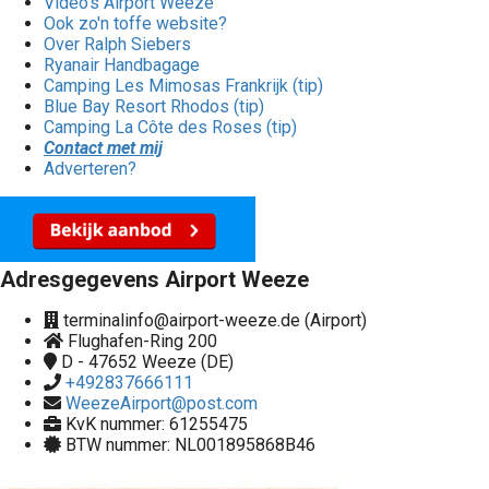
Video's Airport Weeze
Ook zo'n toffe website?
Over Ralph Siebers
Ryanair Handbagage
Camping Les Mimosas Frankrijk (tip)
Blue Bay Resort Rhodos (tip)
Camping La Côte des Roses (tip)
Contact met mij
Adverteren?
Adresgegevens Airport Weeze
terminalinfo@airport-weeze.de (Airport)
Flughafen-Ring 200
D - 47652
Weeze (DE)
+492837666111
WeezeAirport@post.com
KvK nummer: 61255475
BTW nummer: NL001895868B46