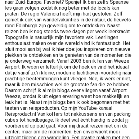
naar Zuid-Europa. Favoriet? Spanje! Ik ben zelfs Spaanse
les gaan volgen zodat ik nog beter met de locals kan
praten. De regio Valencia heeft mijn hart gestolen. Zelf
geniet ik ook van wandelvakanties in de natuur, de heuvels
rond Edinburgh zijn geweldig om te ontdekken. Naast
reizen ben ik nog steeds twee dagen per week leerkracht.
Topografie is natuurlijk mijn favoriete vak. Leerlingen
enthousiast maken over de wereld vind ik fantastisch. Het
sluit mooi aan bij wat ik hier doe: jou inspireren om nieuwe
plekken te ontdekken en te genieten van de momenten die
je onderweg verzamelt. Vanaf 2003 ben ik fan van Weeze
Airport. Ik woon er letterlijk om de hoek en vind het ideaal
dat je vanaf zo’n kleine, moderne luchthaven voordelig naar
prachtige bestemmingen kunt vliegen. Nee, ik werk er niet,
maar ik ben misschien wel de grootste fan die ze hebben.
Daarom schrijf ik al mijn blogs over vliegen vanaf Airport
Weeze, omdat ik uit eigen ervaring weet hoe makkelijk en
leuk het is. Naast mijn blogs ben ik ook begonnen met het
testen van reisproducten. Op mijn YouTube-kanaal
Reisproduct.nl Van koffers tot nekkussens en van packing
cubes tot handbagage. Ik deel wat écht handig is zodat jij
voorbereid op pad gaat. Voor mij draait reizen niet om de
centen, maar om de momenten. Een onverwacht mooi
uitzicht tijdens een wandeling. Een praatje maken met een