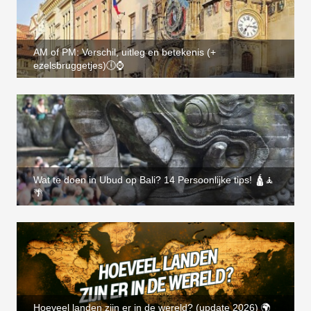
AM of PM: Verschil, uitleg en betekenis (+
ezelsbruggetjes)🕕⌚
Wat te doen in Ubud op Bali? 14 Persoonlijke tips! 🛕🧘
🌴
Hoeveel landen zijn er in de wereld? (update 2026) 🌍