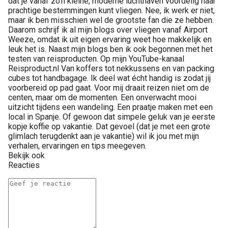
dat je vanaf zo’n kleine, moderne luchthaven voordelig naar
prachtige bestemmingen kunt vliegen. Nee, ik werk er niet,
maar ik ben misschien wel de grootste fan die ze hebben.
Daarom schrijf ik al mijn blogs over vliegen vanaf Airport
Weeze, omdat ik uit eigen ervaring weet hoe makkelijk en
leuk het is. Naast mijn blogs ben ik ook begonnen met het
testen van reisproducten. Op mijn YouTube-kanaal
Reisproduct.nl Van koffers tot nekkussens en van packing
cubes tot handbagage. Ik deel wat écht handig is zodat jij
voorbereid op pad gaat. Voor mij draait reizen niet om de
centen, maar om de momenten. Een onverwacht mooi
uitzicht tijdens een wandeling. Een praatje maken met een
local in Spanje. Of gewoon dat simpele geluk van je eerste
kopje koffie op vakantie. Dat gevoel (dat je met een grote
glimlach terugdenkt aan je vakantie) wil ik jou met mijn
verhalen, ervaringen en tips meegeven.
Bekijk ook
Reacties