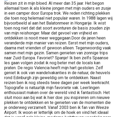
Reizen zit in mijn bloed. Al meer dan 35 jaar. Het begon
allemaal toen ik als kleine jongen met mijn ouders en zusje
in een camper door Europa trok. We reden richting plekken
die toen nog helemaal niet populair waren. In 1988 lagen wij
bijvoorbeeld al aan het Balatonmeer in Hongarije. Ik wist
toen nog niet dat dat soort avonturen de basis zouden zijn
van mijn reishonger. Maar dat gevoel van vrijheid en
ontdekken is nooit meer weggegaan.Door de jaren heen
veranderde mijn manier van reizen. Eerst met mijn ouders,
daarna met vrienden of gewoon alleen. Tegenwoordig vaak
samen met mijn gezin. Samen genieten van zonnige trips
naar Zuid-Europa. Favoriet? Spanje! Ik ben zelfs Spaanse
les gaan volgen zodat ik nog beter met de locals kan
praten. De regio Valencia heeft mijn hart gestolen. Zelf
geniet ik ook van wandelvakanties in de natuur, de heuvels
rond Edinburgh zijn geweldig om te ontdekken. Naast
reizen ben ik nog steeds twee dagen per week leerkracht.
Topografie is natuurlijk mijn favoriete vak. Leerlingen
enthousiast maken over de wereld vind ik fantastisch. Het
sluit mooi aan bij wat ik hier doe: jou inspireren om nieuwe
plekken te ontdekken en te genieten van de momenten die
je onderweg verzamelt. Vanaf 2003 ben ik fan van Weeze
Airport. Ik woon er letterlijk om de hoek en vind het ideaal