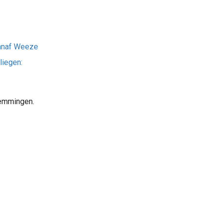
anaf Weeze
liegen:
temmingen.