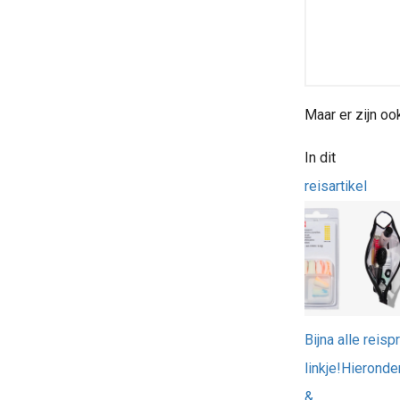
Maar er zijn o
In dit
reisartikel
Bijna alle reis
linkje!Hieronder
&..