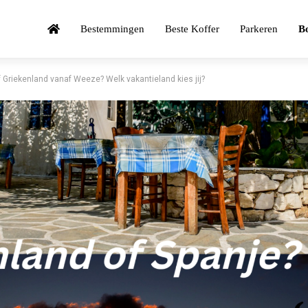
Bestemmingen
Beste Koffer
Parkeren
Bo
f Griekenland vanaf Weeze? Welk vakantieland kies jij?