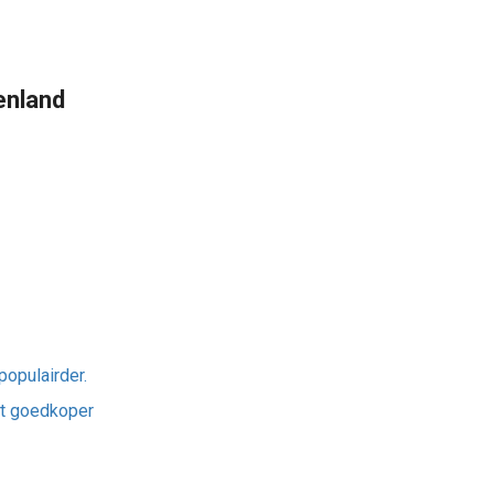
enland
opulairder.
et goedkoper