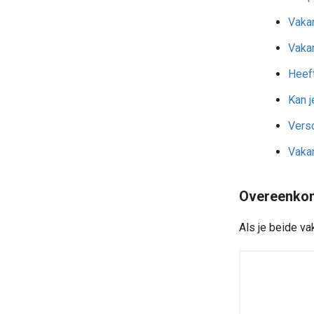
Vakan
Vakan
Heeft
Kan j
Vers
Vakan
Overeenkoms
Als je beide v