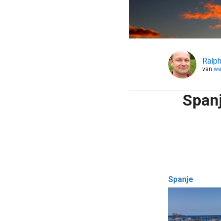
Ralph
van
we
Spanj
Spanje