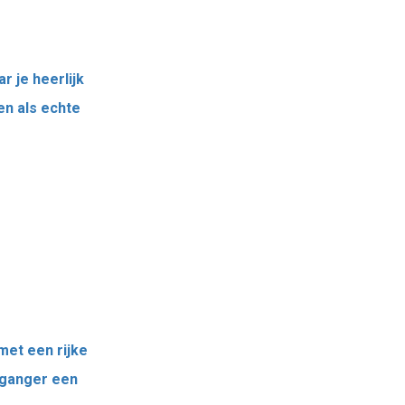
r je heerlijk
en als echte
met een rijke
eganger een