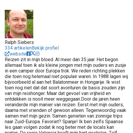
Ralph Siebers
334 artikelen
Bekijk profiel
website
Reizen zit in mijn bloed. Al meer dan 35 jaar. Het begon
allemaal toen ik als kleine jongen met mijn ouders en zusje
in een camper door Europa trok. We reden richting plekken
die toen nog helemaal niet populair waren. In 1988 lagen wij
bijvoorbeeld al aan het Balatonmeer in Hongarije. Ik wist
toen nog niet dat dat soort avonturen de basis zouden zijn
van mijn reishonger. Maar dat gevoel van vrijheid en
ontdekken is nooit meer weggegaan.Door de jaren heen
veranderde mijn manier van reizen. Eerst met mijn ouders,
daarna met vrienden of gewoon alleen. Tegenwoordig vaak
samen met mijn gezin. Samen genieten van zonnige trips
naar Zuid-Europa. Favoriet? Spanje! Ik ben zelfs Spaanse
les gaan volgen zodat ik nog beter met de locals kan
praten. De regio Valencia heeft mijn hart gestolen. Zelf