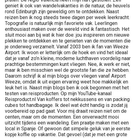
geniet ik ook van wandelvakanties in de natuur, de heuvels
rond Edinburgh zijn geweldig om te ontdekken. Naast
reizen ben ik nog steeds twee dagen per week leerkracht.
Topografie is natuurlijk mijn favoriete vak. Leerlingen
enthousiast maken over de wereld vind ik fantastisch. Het
sluit mooi aan bij wat ik hier doe: jou inspireren om nieuwe
plekken te ontdekken en te genieten van de momenten die
je onderweg verzamelt. Vanaf 2003 ben ik fan van Weeze
Airport. Ik woon er letterlijk om de hoek en vind het ideaal
dat je vanaf zo’n kleine, moderne luchthaven voordelig naar
prachtige bestemmingen kunt vliegen. Nee, ik werk er niet,
maar ik ben misschien wel de grootste fan die ze hebben.
Daarom schrijf ik al mijn blogs over vliegen vanaf Airport
Weeze, omdat ik uit eigen ervaring weet hoe makkelijk en
leuk het is. Naast mijn blogs ben ik ook begonnen met het
testen van reisproducten. Op mijn YouTube-kanaal
Reisproduct.nl Van koffers tot nekkussens en van packing
cubes tot handbagage. Ik deel wat écht handig is zodat jij
voorbereid op pad gaat. Voor mij draait reizen niet om de
centen, maar om de momenten. Een onverwacht mooi
uitzicht tijdens een wandeling. Een praatje maken met een
local in Spanje. Of gewoon dat simpele geluk van je eerste
kopje koffie op vakantie. Dat gevoel (dat je met een grote