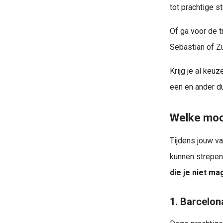
tot prachtige s
Of ga voor de t
Sebastian of Z
Krijg je al keu
Ben je graag actief op vakantie? Dan is een wandelvakantie ideaal voor je . Wandelen is een geweldige activiteit. Daarnaast hoef je dit niet alleen op vakantie te doen, want ook in Nederland kun je..
een en ander du
Welke mooi
Tijdens jouw va
kunnen strepen
die je niet m
1. Barcelon