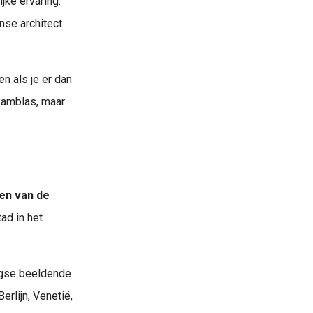
jke ervaring.
nse architect
n als je er dan
 Ramblas, maar
en van de
tad in het
agse beeldende
Berlijn, Venetië,