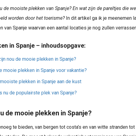
u de mooiste plekken van Spanje? En wat zijn de pareltjes die we
eld worden door het toerisme?
In dit artikel ga ik je meenemen 
Jouw vakantie naar Spanje start vanaf Airport Weeze Spanje, het land waar je heerlijk kunt genieten wat het prachtige weer, maar ook aan je trekken kunt komen als echte cultuurliefhebber. Doordat Spanje zo..
 van Spanje waarvan een aantal locaties je nog zullen verrassen
en in Spanje – inhoudsopgave:
ijn nou de mooie plekken in Spanje?
 mooie plekken in Spanje voor vakantie?
mooiste plekken in Spanje aan de kust
s nu de populairste plek van Spanje?
ou de mooie plekken in Spanje?
noeg te bieden, van bergen tot costa’s en van witte stranden tot