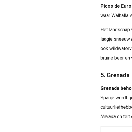
Picos de Euro
waar Walhalla v
Het landschap v
laagje sneeuw
ook wildwaterv
bruine beer en 
5. Grenada
Grenada behoo
Spanje wordt g
cultuurliefheb
Nevada
en telt