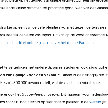
stad biedt op het gebied van unieke architectuur een onvergeteli
kelende kleine straatjes tot prachtige gebouwen van de Catalaa
drankje op een van de vele pleintjes vol met gezellige terrasjes e
e ook heerlijk genieten van tapas. Dit kan op de wereldberoemde
eer.
In dit artikel ontdek je alles over het mooie Barcelona
.
iet te vergelijken met andere Spaanse steden en ook
absoluut e
en van Spanje voor een vakantie
. Bilbao is de belangrijkste s
e zo’n 800.000 inwoners telt, wat de stad al speciaal maakt.
je er ook het
Guggenheim museum
. Dit museum voor hedenda
ich naast Bilbao slechts op vier andere plekken in de
wereld
(In 