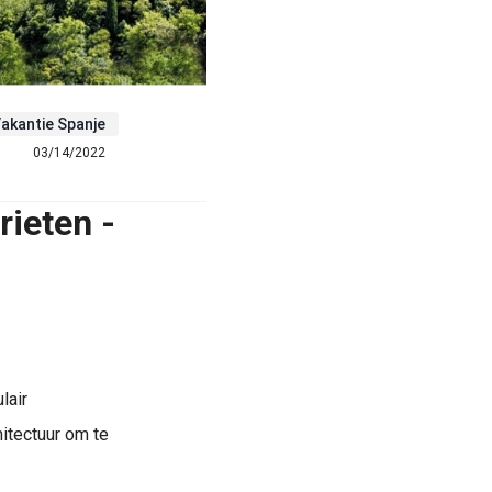
akantie Spanje
03/14/2022
rieten -
lair
hitectuur om te