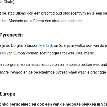
u Dhabi).
t de stad Bilbao ook een prachtig oud stadscentrum en is een b
n het Marcado de la Ribera een absolute aanrader.
 Pyreneeën
Zoek je een reisboek met als thema ‘de wereld’? Ontdek hier de beste reisboeken top 10 over de wereld van dit moment. Een mooi reisboek is natuurlijk een leuk cadeau om te geven of te krijgen 😉 Dus maa
zijn de bergkam tussen
Frankrijk
en Spanje in welke een van de 
zen
van Europa vormen. Met hoogtes tot wel 3000 meter.
erbergen diverse natuurreservaten en nationale parken waaronde
Van Weeze (NRN) naar Béziers? Vind goedkope vliegtickets & deals en bespaar op je aankomende stedentrip naar Béziers. Geniet!
Monte Perdido
en de beschermde
Ordesa-vallei
waar je prachtige
 Europa
kets kwijt te zijn? ;( ..
chtig berggebied en ook een van de mooiste plekken in Spa