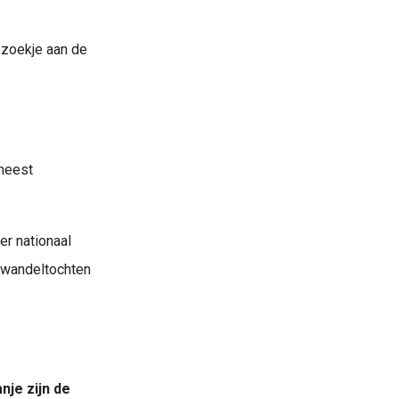
ezoekje aan de
k..
meest
r nationaal
 wandeltochten
nje zijn de