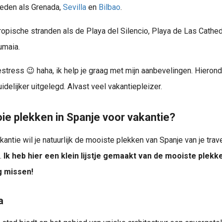
teden als Grenada,
Sevilla
en
Bilbao
.
ropische stranden als de Playa del Silencio, Playa de Las Cathed
umaia.
Van Weeze (NRN) naar Sevilla (SVQ) in Spanje? Vind goedkope pakketreizen naar Sevilla en bespaar op jouw vakantie naar Sevilla in Zuid Spanje. Geniet!
zestress 😉 haha, ik help je graag met mijn aanbevelingen. Hieron
Aan het zoeken naar reisboeken gericht op Europa? Ontdek de 10 top met de allerbeste reisboeken van dit moment. Ben je op zoek naar een leuk cadeau voor een reislustige vriend, vriendin of familielid? Dan zit je..
idelijker uitgelegd. Alvast veel vakantiepleizer.
Een stedentrip naar Bilbao wordt minder vaak geboekt . Dat vind ik jammer, want Bilbao is mag er zijn! Verlang je ook naar een stad vol romantiek en historie? Dan mag Bilbao zeker niet op je lijstje ontbreken...
e plekken in Spanje voor vakantie?
kantie wil je natuurlijk de mooiste plekken van Spanje van je trave
.
Ik heb hier een klein lijstje gemaakt van de mooiste plekk
ag missen!
a