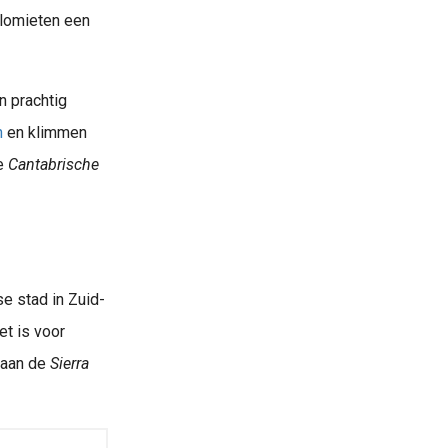
olomieten een
n prachtig
n
en klimmen
de
Cantabrische
e stad in Zuid-
t is voor
 aan de
Sierra