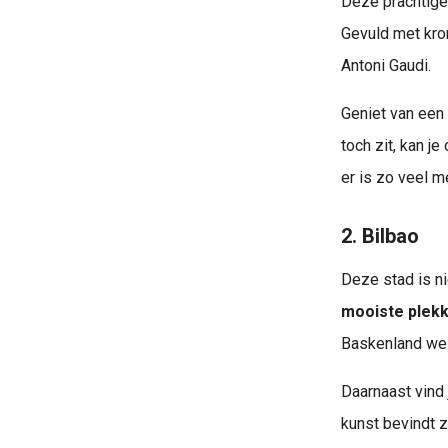
Deze prachtige 
Gevuld met kron
Antoni Gaudi.
Geniet van een 
toch zit, kan j
er is zo veel m
2. Bilbao
Deze stad is n
mooiste plekk
Baskenland welk
Daarnaast vind 
kunst bevindt z