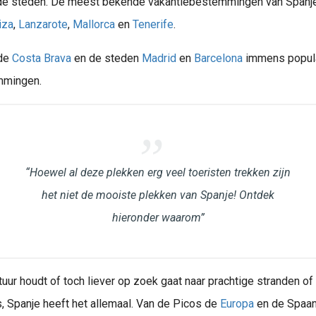
n de steden. De meest bekende vakantiebestemmingen van Spanje
iza
,
Lanzarote
,
Mallorca
en
Tenerife
.
 de
Costa Brava
en de steden
Madrid
en
Barcelona
immens popul
mmingen.
Van Weeze (NRN) naar Tenerife? Vind goedkope vliegtickets & deals en bespaar op jouw aankomende zonvakantie. Geniet!
n Weeze (NRN) naar Palma de Mallorca (PMI)? Vind goedkope vliegtickets & deals naar Mallorca. Bespaar op jouw aankomende zonvakantie naar Mallorca Geniet!
en dag als de absolute top overwinterbestemming van Europa. Waarom?..
Van Weeze (NRN) naar Madrid? Vind goedkope vliegtickets & deals en bespaar op jouw aankomende stedentrip. Geniet!
Van Weeze (NRN) naar Barcelona? Vind goedkope vliegtickets & deals en bespaar op jouw aankomende stedentrip. Geniet!
“Hoewel al deze plekken erg veel toeristen trekken zijn
va betekent in het Catalaans letterlijk de ruige, wilde kust. Deze 200+ kilometer lange kuststrook ligt in het..
het niet de mooiste plekken van Spanje! Ontdek
hieronder waarom”
ltuur houdt of toch liever op zoek gaat naar prachtige stranden o
, Spanje heeft het allemaal. Van de Picos de
Europa
en de Spaa