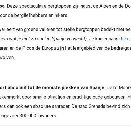
pa
. Deze spectaculaire bergtoppen zijn naast de Alpen en de D
oor de bergliefhebbers en hikers.
arieert van groene valleien tot steile bergtoppen bedekt met ee
(iets wat je niet zo snel in Spanje verwacht).
Je kan er naast
hike
aren en de Picos de Europa zijn het leefgebied van de bedreig
wolven.
rt absoluut tot de mooiste plekken van Spanje
. Deze Moors
Ben je graag actief op vakantie? Dan is een wandelvakantie ideaal voor je . Wandelen is een geweldige activiteit. Daarnaast hoef je dit niet alleen op vakantie te doen, want ook in Nederland kun je..
ekenmerkt door smalle straatjes en prachtige oude gebouwen. He
bers dan ook een absolute aanrader. De stad Grenada bevind zich
 ongeveer 300.000 inwoners.