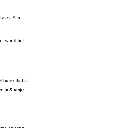
rales, San
der wordt het
l bucketlist af
en in Spanje