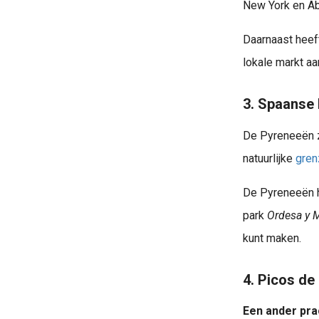
New York en Ab
Daarnaast heef
lokale markt aa
3. Spaanse
De Pyreneeën 
natuurlijke
gren
De Pyreneeën h
park
Ordesa y 
kunt maken.
4. Picos de
Vliegen vanaf Duitsland. Wel eens gedacht om vanaf een Duits vliegveld te vertrekken? Ben je het zat om eindeloos te wachten op Schiphol? En jou halve vakantiebudget aan vliegtic
Een ander pra