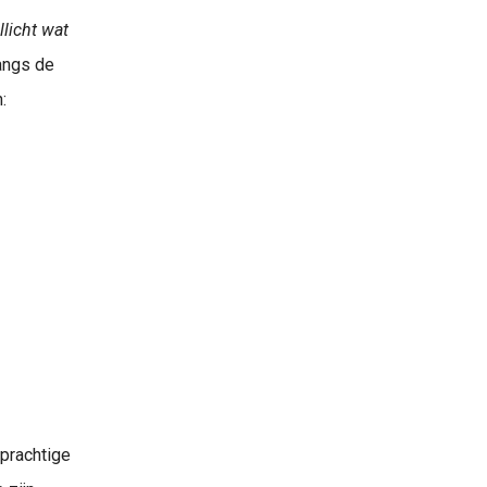
llicht wat
langs de
:
 prachtige