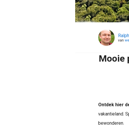
Ralph
van
we
Mooie p
Ontdek hier d
vakantieland. S
bewonderen.