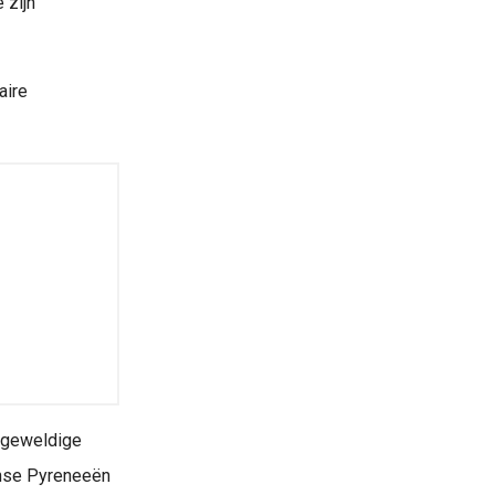
 zijn
aire
f geweldige
nse Pyreneeën