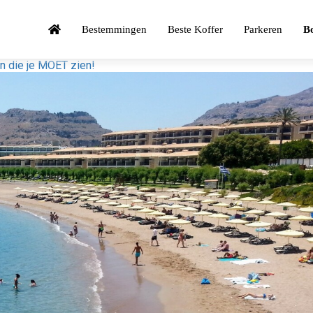
Bestemmingen
Beste Koffer
Parkeren
Bo
n die je MOET zien!