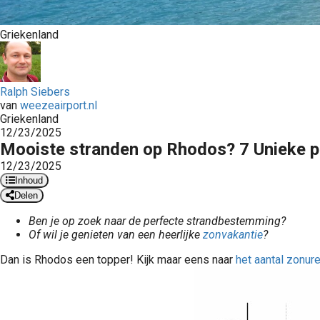
Griekenland
Ralph Siebers
van
weezeairport.nl
Griekenland
12/23/2025
Mooiste stranden op Rhodos? 7 Unieke pl
12/23/2025
Inhoud
Delen
Ben je op zoek naar de perfecte strandbestemming?
Of wil je genieten van een heerlijke
zonvakantie
?
Dan is Rhodos een topper! Kijk maar eens naar
het aantal zonu
Zonvakanties vanaf Weeze Airport - Bekijk hier de meest populaire zonvakanties die vertrekken van Weeze Airport (NRN). Vakanties vanaf Weeze Airport. Welke vakantie ga jij kiezen?