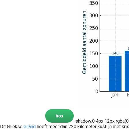
box
-shadow:0 4px 12px rgba(0,0
Dit Griekse
eiland
heeft meer dan 220 kilometer kustlijn met kri