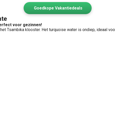
Goedkope Vakantiedeals
mte
erfect voor gezinnen!
 het Tsambika klooster. Het turquoise water is ondiep, ideaal vo
De zomervakantie staat alweer bijna voor de deur! Dat betekent dat de vakantieplannen met de kinderen toch echt gemaakt moeten gaan worden. 