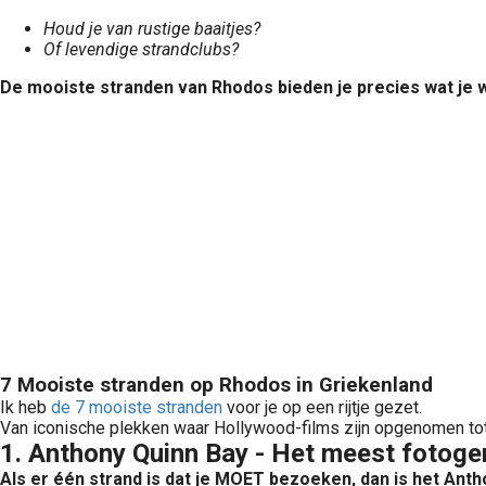
Houd je van rustige baaitjes?
Of levendige strandclubs?
Op zoek naar een draadloze speaker voor op vakantie? Ook een speaker die je na jouw vakantie nog goed kan gebruiken? Ontdek hier jouw beste draadloze speaker top 10 én alle info die je nodig hebt! Beste..
De mooiste stranden van Rhodos bieden je precies wat je wi
nden van Europa? Wil je een keer iets anders dan de Canarische eilanden? Wist je bijvoorbeeld dat er ook goedkope eilanden in Europa zijn? Ontdek op deze pagina alles wat je wilt..
7 Mooiste stranden op Rhodos in Griekenland
Ik heb
de 7 mooiste stranden
voor je op een rijtje gezet.
Van iconische plekken waar Hollywood-films zijn opgenomen tot
1. Anthony Quinn Bay - Het meest fotoge
Als er één strand is dat je MOET bezoeken, dan is het Anth