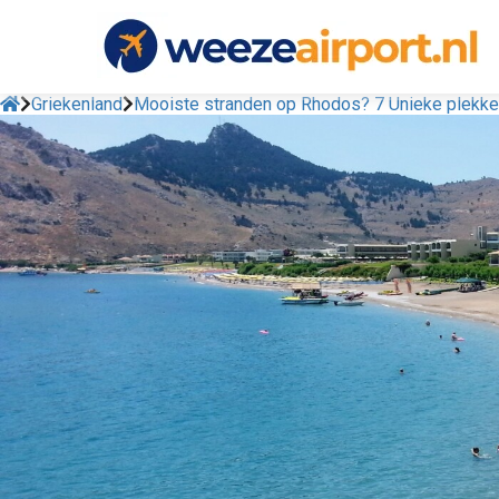
Griekenland
Mooiste stranden op Rhodos? 7 Unieke plekke