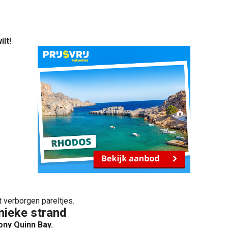
lt!
 verborgen pareltjes.
nieke strand
ony Quinn Bay.