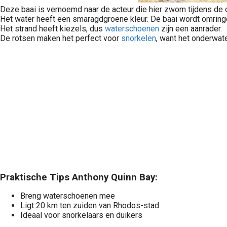
Deze baai is vernoemd naar de acteur die hier zwom tijdens d
Het water heeft een smaragdgroene kleur. De baai wordt omring
Het strand heeft kiezels, dus
waterschoenen
zijn een aanrader.
De rotsen maken het perfect voor
snorkelen
, want het onderwate
De beste waterschoenen gaan je straks helpen om jouw vakantie nog beter te maken. Het is namelijk niet altijd even lekker om op de bodem van een zee of oceaan te lopen. Vind jij het ook zo vervelend als er zand of..
Ben je op zoek naar de beste plekken om te snorkelen in Europa? Vind hier de mooiste snorkelplekken, maar dan zonder uren te vliegen. Klaar om je koffers (en eventuele snorkeluitrusting) te pakken? Ontdek..
Praktische Tips Anthony Quinn Bay:
Breng waterschoenen mee
Ligt 20 km ten zuiden van Rhodos-stad
Ideaal voor snorkelaars en duikers