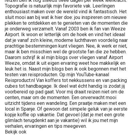
reizen ben ik nog steeds twee dagen per week leerkracht.
Topografie is natuurlijk mijn favoriete vak. Leerlingen
enthousiast maken over de wereld vind ik fantastisch. Het
sluit mooi aan bij wat ik hier doe: jou inspireren om nieuwe
plekken te ontdekken en te genieten van de momenten die
je onderweg verzamelt. Vanaf 2003 ben ik fan van Weeze
Airport. Ik woon er letterlijk om de hoek en vind het ideaal
dat je vanaf zo’n kleine, moderne luchthaven voordelig naar
prachtige bestemmingen kunt vliegen. Nee, ik werk er niet,
maar ik ben misschien wel de grootste fan die ze hebben.
Daarom schrijf ik al mijn blogs over vliegen vanaf Airport
Weeze, omdat ik uit eigen ervaring weet hoe makkelijk en
leuk het is. Naast mijn blogs ben ik ook begonnen met het
testen van reisproducten. Op mijn YouTube-kanaal
Reisproduct.nl Van koffers tot nekkussens en van packing
cubes tot handbagage. Ik deel wat écht handig is zodat jij
voorbereid op pad gaat. Voor mij draait reizen niet om de
centen, maar om de momenten. Een onverwacht mooi
uitzicht tijdens een wandeling. Een praatje maken met een
local in Spanje. Of gewoon dat simpele geluk van je eerste
kopje koffie op vakantie. Dat gevoel (dat je met een grote
glimlach terugdenkt aan je vakantie) wil ik jou met mijn
verhalen, ervaringen en tips meegeven.
Bekijk ook