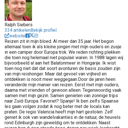
Ralph Siebers
334 artikelen
Bekijk profiel
website
Reizen zit in mijn bloed. Al meer dan 35 jaar. Het begon
allemaal toen ik als kleine jongen met mijn ouders en zusje
in een camper door Europa trok. We reden richting plekken
die toen nog helemaal niet populair waren. In 1988 lagen wij
bijvoorbeeld al aan het Balatonmeer in Hongarije. Ik wist
toen nog niet dat dat soort avonturen de basis zouden zijn
van mijn reishonger. Maar dat gevoel van vrijheid en
ontdekken is nooit meer weggegaan.Door de jaren heen
veranderde mijn manier van reizen. Eerst met mijn ouders,
daarna met vrienden of gewoon alleen. Tegenwoordig vaak
samen met mijn gezin. Samen genieten van zonnige trips
naar Zuid-Europa. Favoriet? Spanje! Ik ben zelfs Spaanse
les gaan volgen zodat ik nog beter met de locals kan
praten. De regio Valencia heeft mijn hart gestolen. Zelf
geniet ik ook van wandelvakanties in de natuur, de heuvels
rond Edinburgh zijn geweldig om te ontdekken. Naast