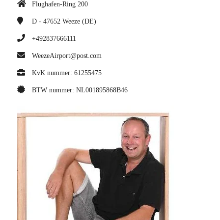
Flughafen-Ring 200
D - 47652
Weeze (DE)
+492837666111
WeezeAirport@post.com
KvK nummer: 61255475
BTW nummer: NL001895868B46