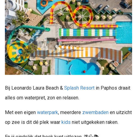
Bij Leonardo Laura Beach &
Splash
Resort
in Paphos draait
alles om waterpret, zon en relaxen.
Met een eigen
waterpark
, meerdere
zwembaden
en uitzicht
op zee is dit dé plek waar
kids
niet uitgekeken raken.
En jij eindelijk dat boek kunt uitlezen. 🌴💦📚