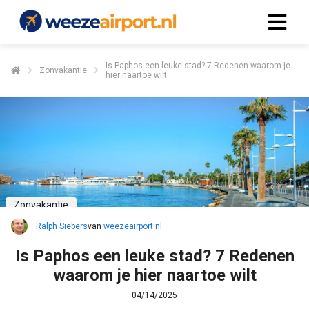
Is Paphos een leuke stad? 7 Redenen waarom je
Zonvakantie
hier naartoe wilt
Zonvakantie
Ralph Siebers
van
weezeairport.nl
Is Paphos een leuke stad? 7 Redenen
waarom je hier naartoe wilt
04/14/2025