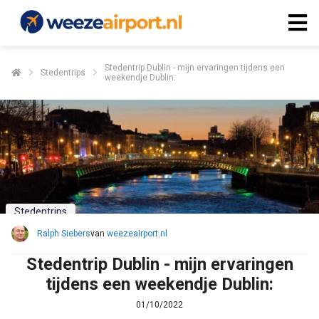
Stedentrip Dublin - mijn ervaringen tijdens een
Stedentrips
weekendje Dublin:
Stedentrips
Ralph Siebers
van
weezeairport.nl
Stedentrip Dublin - mijn ervaringen
tijdens een weekendje Dublin:
01/10/2022