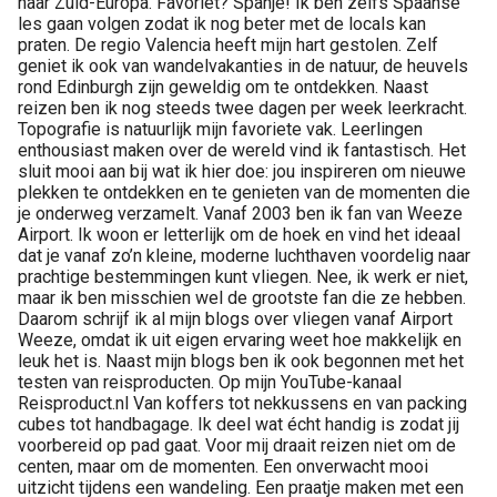
naar Zuid-Europa. Favoriet? Spanje! Ik ben zelfs Spaanse
les gaan volgen zodat ik nog beter met de locals kan
praten. De regio Valencia heeft mijn hart gestolen. Zelf
geniet ik ook van wandelvakanties in de natuur, de heuvels
rond Edinburgh zijn geweldig om te ontdekken. Naast
reizen ben ik nog steeds twee dagen per week leerkracht.
Topografie is natuurlijk mijn favoriete vak. Leerlingen
enthousiast maken over de wereld vind ik fantastisch. Het
sluit mooi aan bij wat ik hier doe: jou inspireren om nieuwe
plekken te ontdekken en te genieten van de momenten die
je onderweg verzamelt. Vanaf 2003 ben ik fan van Weeze
Airport. Ik woon er letterlijk om de hoek en vind het ideaal
dat je vanaf zo’n kleine, moderne luchthaven voordelig naar
prachtige bestemmingen kunt vliegen. Nee, ik werk er niet,
maar ik ben misschien wel de grootste fan die ze hebben.
Daarom schrijf ik al mijn blogs over vliegen vanaf Airport
Weeze, omdat ik uit eigen ervaring weet hoe makkelijk en
leuk het is. Naast mijn blogs ben ik ook begonnen met het
testen van reisproducten. Op mijn YouTube-kanaal
Reisproduct.nl Van koffers tot nekkussens en van packing
cubes tot handbagage. Ik deel wat écht handig is zodat jij
voorbereid op pad gaat. Voor mij draait reizen niet om de
centen, maar om de momenten. Een onverwacht mooi
uitzicht tijdens een wandeling. Een praatje maken met een