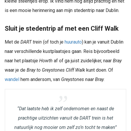
kleine steentjes erop. Ik vind hem nog altijd prachtig én het
is een mooie herinnering aan mijn stedentrip naar Dublin.
Sluit je stedentrip af met een Cliff Walk
Met de
DART trein
(of toch je
huurauto
) kan je vanuit Dublin
naar verschillende kustplaatsjes gaan. Reis bijvoorbeeld
naar het plaatsje
Howth
af of ga juist zuidelijker, naar
Bray
waar je de
Bray to Greystones Cliff Walk
kunt doen. Of
wandel
hem andersom, van
Greystones naar Bray.
“Dat laatste heb ik zelf ondernomen en naast de
prachtige uitzichten vanuit de DART trein is het
natuurlijk nog mooier om zelf zo’n tocht te maken”