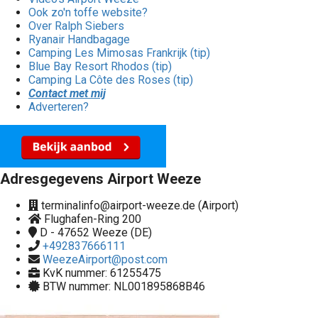
Ook zo'n toffe website?
Over Ralph Siebers
Ryanair Handbagage
Camping Les Mimosas Frankrijk (tip)
Blue Bay Resort Rhodos (tip)
Camping La Côte des Roses (tip)
Contact met mij
Adverteren?
Adresgegevens Airport Weeze
terminalinfo@airport-weeze.de (Airport)
Flughafen-Ring 200
D - 47652
Weeze (DE)
+492837666111
WeezeAirport@post.com
KvK nummer: 61255475
BTW nummer: NL001895868B46