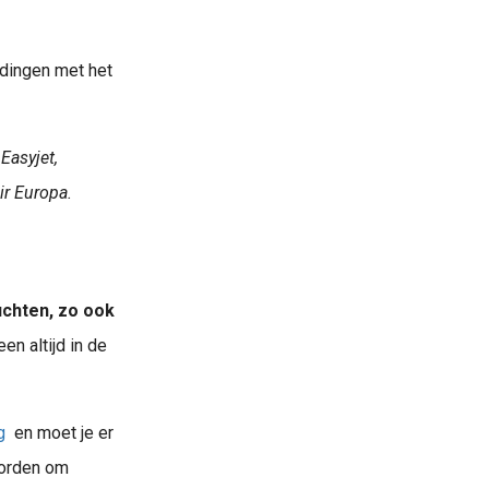
ndingen met het
Easyjet,
Air Europa.
uchten, zo ook
en altijd in de
g
en moet je er
worden om