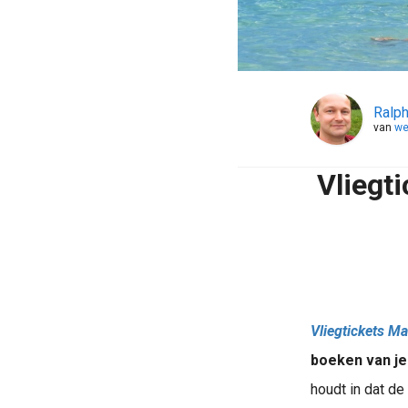
Ralph
van
we
Vliegt
Vliegtickets
Ma
boeken van je
houdt in dat de