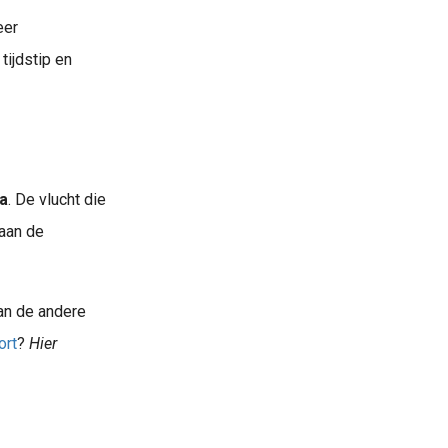
eer
tijdstip en
a
. De vlucht die
 aan de
aan de andere
ort
?
Hier