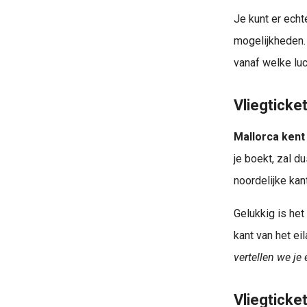
Van Weeze (NRN) naar Palma de Mallorca (PMI)? Vind goedkope vliegtickets & deals naar Mallorca. Bespaa
Je kunt er echt
mogelijkheden. 
Wil jij weten hoe je de goedkoopste vliegtickets kunt boeken? Wil je daarbij de nieuwste tips om goedkope tickets te scoren? Kijk gauw verder: Goedkoop vliegtickets vinden – inhoudsopgave: ..
vanaf welke luc
Vliegticke
Mallorca kent
je boekt, zal du
noordelijke kan
Gelukkig is het
kant van het ei
vertellen we je 
Vliegticke
Op zoek naar de mooiste eilanden van Europa?