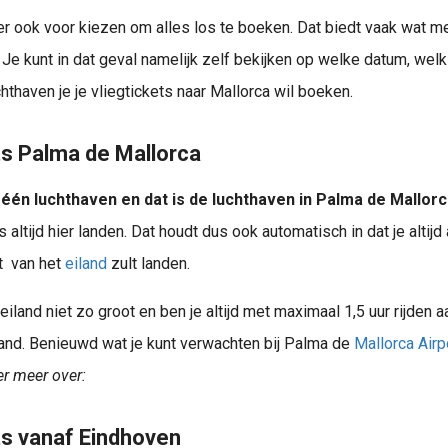
r op jouw aankomende zonvakantie naar Mallorca Geniet!
er ook voor kiezen om alles los te boeken. Dat biedt vaak wat m
Je kunt in dat geval namelijk zelf bekijken op welke datum, welk 
Weeze Airport hotels - Meest geboekte hotels dichtbij vliegveld Weeze. Overnacht bij de luchthaven om relaxed te kunnen starten (of afsluiten) van je zonvakantie of stedentrip.
hthaven je je vliegtickets naar Mallorca wil boeken.
ts Palma de Mallorca
 één luchthaven en dat is de luchthaven in Palma de Mallorc
s altijd hier landen. Dat houdt dus ook automatisch in dat je altijd
t van het
eiland
zult landen.
 eiland niet zo groot en ben je altijd met maximaal 1,5 uur rijden 
land. Benieuwd wat je kunt verwachten bij Palma de
Mallorca Airp
er meer over:
ts vanaf Eindhoven
 Wil je een keer iets anders dan de Canarische eilanden? Wist je bijvoorbeeld dat er ook goedkope eilanden in Europa zijn? Ontdek op deze pagina alles wat je wilt..