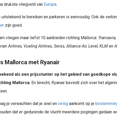
na drukste vliegveld van
Europa
.
Zin in een citytrip of zonvakantie voor een lage prijs? Dan is vliegen met Ryanair vaak de eerste stap: je boekt snel online kiest zelf al jouw extra’s binnen no time ben je op je bestemming Het..
 uitstekend te bereiken en parkeren is eenvoudig. Ook de verbi
er
zijn goed.
m vliegen maar liefst 10 aanbieden richting Mallorca:
Transavia, 
Wat goed dat je op zoek bent voor een alternatief voor Schiphol . Helaas is Schiphol Airport op dit moment een chaos. Er zijn lange wachtrijen, koffers raken zoek en er is geen (vast) personeel te krijgen. Om..
ian Airlines, Vueling Airlines, Swiss, Alliance Air, Level, KLM en 
Aan het zoeken naar reisboeken gericht op Europa? Ontdek de 10 top met de allerbeste reisboeken van dit moment. Ben je op zoek naar een leuk cadeau voor een reislustige vriend, vriendin of familielid? Dan zit je..
kheden. Bekijk direct de nieuwste tarieven:
ts Mallorca met Ryanair
 bekend als een prijsstunter op het gebied van goedkope vl
chting Mallorca
. En terecht, Ryanair bevindt zich over het algeme
ssen.
ag je verwachten dat je snel en
veilig
aankomt op je
bestemmin
ouden dat er gedurende de vlucht meerdere pogingen gedaan 