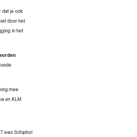
r dat je ook
zijn de meest voorkomende: Van Mallorca airport naar..
niet door het
gging in het
 worden
.
 goede
ening mee
via en KLM.
17 was Schiphol