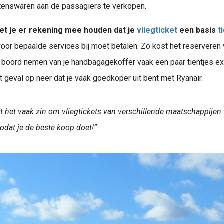
tenswaren aan de passagiers te verkopen.
Bestemmingen Weeze Airport 2026! Handig overzicht van de bestemmingen vanaf Weeze Airport. Je kunt vanaf Weeze naar meer dan 40 
t je er rekening mee houden dat je
vliegticket
een basis
t
 voor bepaalde services bij moet betalen. Zo kost het reserveren
Bij zomervakantie denk je al snel aan een zonvakantie naar Spanje Het ontdekken van Edinburgh tijdens een mooie stedentrip Op het strand liggen in Italië aan het Gardameer Waar je ook aan denkt, je wilt even..
 boord nemen van je handbagagekoffer vaak een paar tientjes ext
at geval op neer dat je vaak goedkoper uit bent met Ryanair.
t het vaak zin om vliegtickets van verschillende maatschappijen 
Wil jij weten hoe je de goedkoopste vliegtickets kunt boeken? Wil je daarbij de nieuwste tips om goedkope tickets te scoren? Kijk gauw verder: Goedkoop vliegtickets vinden – inhoudsopgave: ..
Wil jij weten hoe je de goedkoopste vliegtickets kunt boeken? Wil je daarbij de nieuwste tips om goedkope tickets te scoren? Kijk gauw verder: Goedkoop v
Binnenkort een vliegreis in de planning? Dan
zodat je de beste koop doet!”