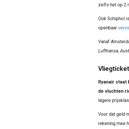
zelfs het op 2 
Ook Schiphol is
openbaar
vervo
Vanaf Amsterda
Lufthansa, Austr
Taxi Weeze Airport. Wil je weten hoe je een taxi naar Weeze Airport moet reserveren? Of van Weeze naar huis? Vind hier alle mogelij
Vliegticke
Ryanair staat
de vluchten ri
lagere prijskla
Voor dat geld m
rekening mee h