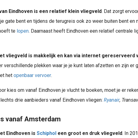
van Eindhoven is een relatief klein vliegveld
. Dat zorgt ervoo
Er zijn verschillende vervoersmogelijkheden vanaf Mallorca naar jouw vakantiebestemming . In dit artikel deel ik graag een aantal mogelijkheden. Dit 
j je gate bent en tijdens de terugreis ook zo weer buiten bent en 
hoeft te
lopen
. Daarnaast heeft Eindhoven een relatief centrale li
het vliegveld is makkelijk en kan via internet gereserveerd
er verschillende plekken waar je je kunt laten afzetten en zijn er
et het
openbaar vervoer
.
aast hoef je dit niet alleen op vakantie te doen, want ook in Nederland kun je..
or kies om vanaf Eindhoven je vlucht te boeken, moet je er rek
lechts drie aanbieders vanaf Eindhoven vliegen:
Ryanair
, Transa
ets vanaf Amsterdam
ort Weeze Met de bus van Nijmegen naar Airport Weeze? Ja hoor, het kan weer! Goed nieuws voor iedereen die liever niet met de auto naar het vliegveld rijdt! Vanaf 6 april 2025..
et Eindhoven is
Schiphol
een groot en druk vliegveld
. In 20